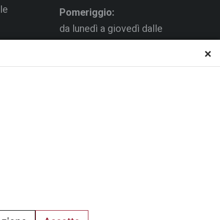
le
Pomeriggio:
da lunedì a giovedì dalle
15:00 alle 18:00
×
Venerdì su appuntamento
al C.s.
a via
L’Ufficio Impianti si trova al
piano.
C.s. Pertini con accesso da
via Gubellini n.7 al primo
piano, dopo la Segreteria.