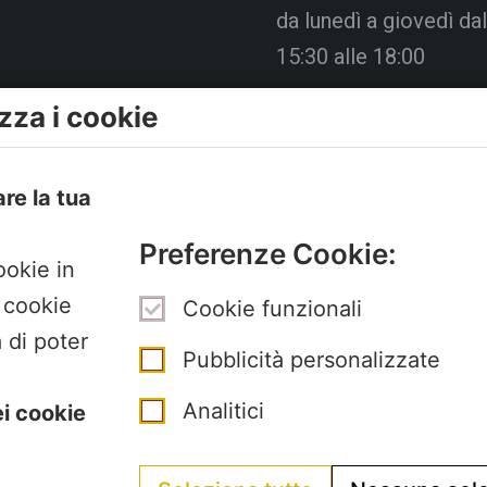
da lunedì a giovedì dal
15:30 alle 18:00
zza i cookie
Venerdì chiuso
La Segreteria si trova 
are la tua
Pertini con accesso d
Preferenze Cookie:
Gubellini n.7 al primo 
ookie in
I cookie
Cookie funzionali
 di poter
Pubblicità personalizzate
Analitici
ei cookie