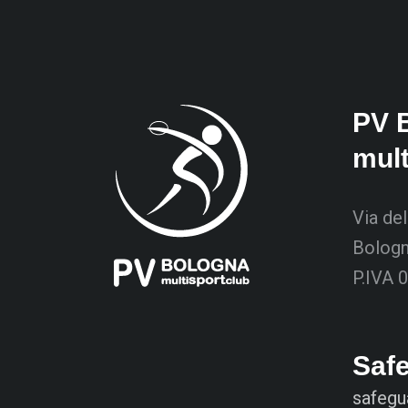
PV 
mul
Via del
Bolog
P.IVA 
Saf
safegu