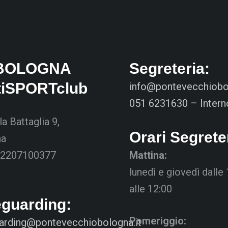
BOLOGNA
Segreteria:
tiSPORTclub
info@pontevecchiobol
051 6231630 – Intern
la Battaglia 9,
Orari Segrete
na
02207100377
Mattina:
lunedì e giovedì dalle
alle 12:00
eguarding:
Pomeriggio:
arding@pontevecchiobologna.it