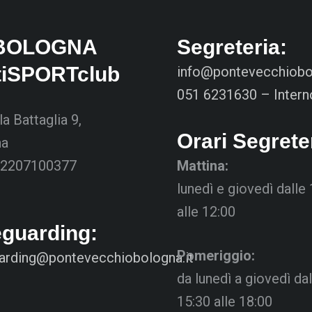
BOLOGNA
Segreteria:
tiSPORTclub
info@pontevecchiobol
051 6231630 – Intern
la Battaglia 9,
Orari Segrete
na
02207100377
Mattina:
lunedì e giovedì dalle
alle 12:00
eguarding:
Pomeriggio:
arding@pontevecchiobologna.it
da lunedì a giovedì dal
15:30 alle 18:00