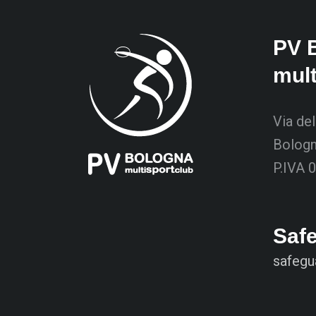
PV 
mul
Via del
Bolog
P.IVA 
Saf
safegu