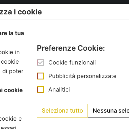
zza i cookie
Venerdì chiuso
La Segreteria si trova 
are la tua
Pertini con accesso d
Preferenze Cookie:
Gubellini n.7 al primo 
ookie in
I cookie
Cookie funzionali
 di poter
Pubblicità personalizzate
Analitici
ei cookie
Seleziona tutto
Nessuna sel
 cookie e
essari.