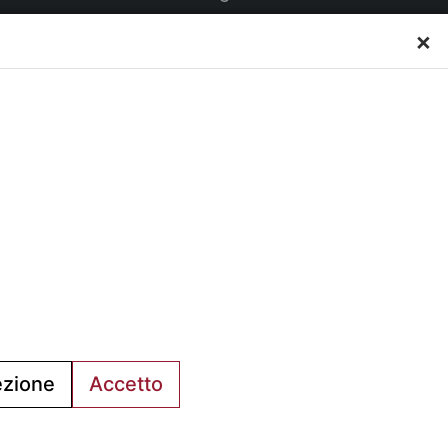
15:00 alle 18:00
×
Venerdì su appuntamento
al C.s.
a via
L’Ufficio Impianti si trova al
piano.
C.s. Pertini con accesso da
via Gubellini n.7 al primo
piano, dopo la Segreteria.
ezione
Accetto