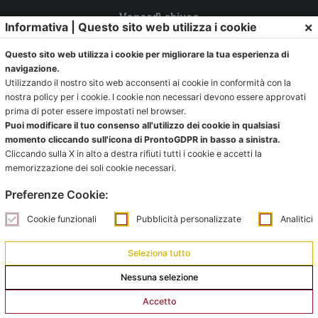
Venerdì chiuso
×
Informativa | Questo sito web utilizza i cookie
La Segreteria si trova al C.s. Pertini con accesso da via
Questo sito web utilizza i cookie per migliorare la tua esperienza di
Gubellini n.7 al primo piano.
navigazione.
Utilizzando il nostro sito web acconsenti ai cookie in conformità con la
nostra policy per i cookie. I cookie non necessari devono essere approvati
prima di poter essere impostati nel browser.
Ufficio impianti:
Puoi modificare il tuo consenso all'utilizzo dei cookie in qualsiasi
momento cliccando sull'icona di ProntoGDPR in basso a sinistra.
impianti@pontevecchiobologna.it
Cliccando sulla X in alto a destra rifiuti tutti i cookie e accetti la
051 6231630 – Interno 2
memorizzazione dei soli cookie necessari.
Preferenze Cookie:
Orari Ufficio Impianti:
Mattina:
Cookie funzionali
Pubblicità personalizzate
Analitici
lunedì e giovedì dalle 9:00 alle 12:00
Seleziona tutto
Pomeriggio:
Nessuna selezione
da lunedì a giovedì dalle 15:00 alle 18:00
Accetto
Venerdì su appuntamento