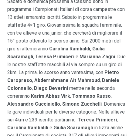
Sabato e domenica prossima a Cassino sono in
programma i Campionati Italiani di corsa campestre con
13 atleti amaranto iscritti. Sabato in programma le
staffette 4×1 giro. Giovanissima la squadra femminile,
con tre allieve e una junior, che cercherà di migliorare il
15° posto ottenuto lo scorso anno. Sui 2000 metri del
giro si alterneranno
Carolina Rambaldi
,
Giulia
Scaramagli
,
Teresa Primiceri
e
Marianna Zagni
. Due
le nostre staffette maschili al via sempre su un giro di
2km. La prima, lo scorso anno ventesima, con
Pietro
Caropreso
,
Abderrahmane
Ait Mahmoud
,
Daniele
Colonnello
,
Diego Beverini
mentre nella seconda
correranno
Karim
Abbas Virk
,
Tommaso Russo
,
Alessandro Cucciniello
,
Simone Zucchelli
. Domenica
le gare individuali per le diverse categorie. Nelle allieve
sui 4km e 239 iscritte partiranno:
Teresa Primiceri
,
Carolina Rambaldi
e
Giulia Scaramagli
in lizza anche
per il Campionato di società. 317 gli allievi impegnati sui