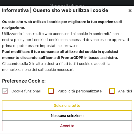
Venerdì chiuso
×
Informativa | Questo sito web utilizza i cookie
La Segreteria si trova al C.s. Pertini con accesso da via
Questo sito web utilizza i cookie per migliorare la tua esperienza di
Gubellini n.7 al primo piano.
navigazione.
Utilizzando il nostro sito web acconsenti ai cookie in conformità con la
nostra policy per i cookie. I cookie non necessari devono essere approvati
prima di poter essere impostati nel browser.
Ufficio impianti:
Puoi modificare il tuo consenso all'utilizzo dei cookie in qualsiasi
momento cliccando sull'icona di ProntoGDPR in basso a sinistra.
impianti@pontevecchiobologna.it
Cliccando sulla X in alto a destra rifiuti tutti i cookie e accetti la
051 6231630 – Interno 2
memorizzazione dei soli cookie necessari.
Preferenze Cookie:
Orari Ufficio Impianti:
Mattina:
Cookie funzionali
Pubblicità personalizzate
Analitici
lunedì e giovedì dalle 9:00 alle 12:00
Seleziona tutto
Pomeriggio:
Nessuna selezione
da lunedì a giovedì dalle 15:00 alle 18:00
Accetto
Venerdì su appuntamento