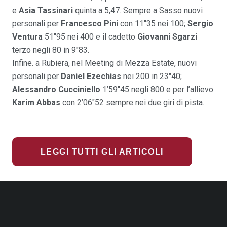
e
Asia Tassinari
quinta a 5,47. Sempre a Sasso nuovi
personali per
Francesco Pini
con 11″35 nei 100;
Sergio
Ventura
51″95 nei 400 e il cadetto
Giovanni Sgarzi
terzo negli 80 in 9″83.
Infine. a Rubiera, nel Meeting di Mezza Estate, nuovi
personali per
Daniel Ezechias
nei 200 in 23″40;
Alessandro Cucciniello
1’59″45 negli 800 e per l’allievo
Karim Abbas
con 2’06″52 sempre nei due giri di pista.
LEGGI TUTTI GLI ARTICOLI