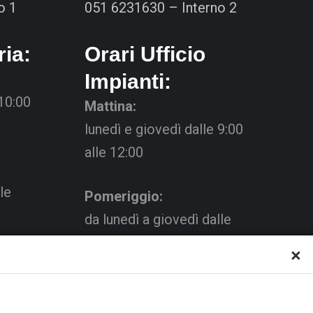
o 1
051 6231630 – Interno 2
ria:
Orari Ufficio
Impianti:
 10:00
Mattina:
lunedì e giovedì dalle 9:00
alle 12:00
le
Pomeriggio:
da lunedì a giovedì dalle
15:00 alle 18:00
×
Venerdì su appuntamento
al C.s.