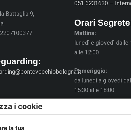
051 6231630 – Intern
la Battaglia 9,
Orari Segrete
na
02207100377
Mattina:
lunedì e giovedì dalle
alle 12:00
eguarding:
Pomeriggio:
arding@pontevecchiobologna.it
da lunedì a giovedì dal
15:30 alle 18:00
zza i cookie
Venerdì chiuso
La Segreteria si trova 
are la tua