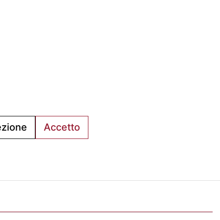
a via
L’Ufficio Impianti si trova al
piano.
C.s. Pertini con accesso da
via Gubellini n.7 al primo
piano, dopo la Segreteria.
ezione
Accetto