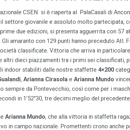
Nazionale CSEN si è riaperta al PalaCasali di Ancon
 il settore giovanile e assoluto molto partecipata, 
prime due edizioni, si presenta agguerrita con 57 atle
. Gli amaranto con 129 punti hanno preceduto Atl. 
 società classificate. Vittoria che arriva in particol
 altri dieci piazzamenti tra i primi sei classificati,
 indoor stabiliti dalle nostre staffette
4×200
categ
Gualandi
,
Arianna Cirasola
e
Arianna Mundo
vincen
uto sempre da Pontevecchio, così come per i masc
secondi in 1’52″30, tre decimi meglio del precedente
ne
Arianna Mundo
, che alla vittoria in staffetta r
ilievo in campo nazionale. Promettenti crono anche 