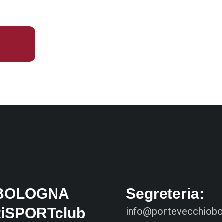
I
BOLOGNA
Segreteria:
tiSPORTclub
info@pontevecchiobol