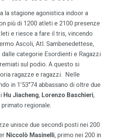
a la stagione agonistica indoor a
con più di 1200 atleti e 2100 presenze
ti e riesce a fare il tris, vincendo
Fermo Ascoli, Atl. Sambenedettese,
are dalle categorie Esordienti e Ragazzi
 premiati sul podio. A questo si
oria ragazze e ragazzi. Nelle
do in 1’53″74 abbassano di oltre due
hi
Hu Jiacheng
,
Lorenzo Baschieri
,
 primato regionale.
agazze unisce due secondi posti nei 200
per
Niccolò Masinelli
, primo nei 200 in