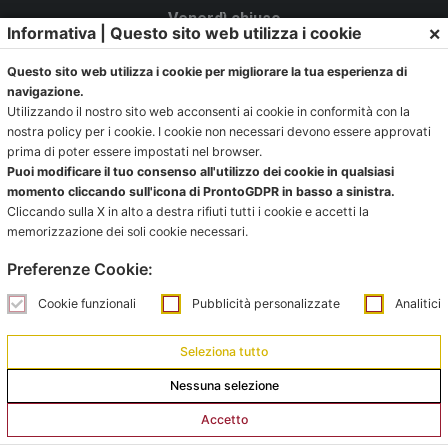
Venerdì chiuso
×
Informativa | Questo sito web utilizza i cookie
La Segreteria si trova al C.s. Pertini con accesso da via
Questo sito web utilizza i cookie per migliorare la tua esperienza di
Gubellini n.7 al primo piano.
navigazione.
Utilizzando il nostro sito web acconsenti ai cookie in conformità con la
nostra policy per i cookie. I cookie non necessari devono essere approvati
prima di poter essere impostati nel browser.
Ufficio impianti:
Puoi modificare il tuo consenso all'utilizzo dei cookie in qualsiasi
momento cliccando sull'icona di ProntoGDPR in basso a sinistra.
impianti@pontevecchiobologna.it
Cliccando sulla X in alto a destra rifiuti tutti i cookie e accetti la
051 6231630 – Interno 2
memorizzazione dei soli cookie necessari.
Preferenze Cookie:
Orari Ufficio Impianti:
Mattina:
Cookie funzionali
Pubblicità personalizzate
Analitici
lunedì e giovedì dalle 9:00 alle 12:00
Seleziona tutto
Pomeriggio:
Nessuna selezione
da lunedì a giovedì dalle 15:00 alle 18:00
Accetto
Venerdì su appuntamento