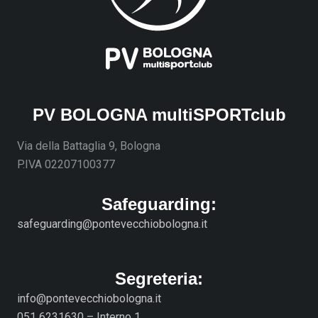
PV BOLOGNA multiSPORTclub
Via della Battaglia 9, Bologna
P.IVA 02207100377
Safeguarding:
safeguarding@pontevecchiobologna.it
Segreteria:
info@pontevecchiobologna.it
051 6231630 – Interno 1