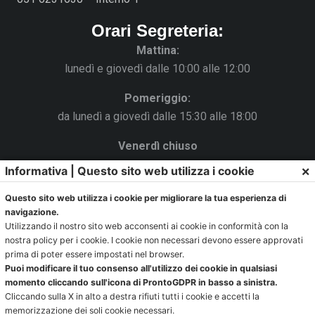
Orari Segreteria:
Mattina:
lunedì e giovedì dalle 10:00 alle 12:00
Pomeriggio:
da lunedì a giovedì dalle 15:30 alle 18:00
Venerdì chiuso
×
Informativa | Questo sito web utilizza i cookie
La Segreteria si trova al C.s. Pertini con accesso da via
Gubellini n.7 al primo piano.
Questo sito web utilizza i cookie per migliorare la tua esperienza di
navigazione.
Utilizzando il nostro sito web acconsenti ai cookie in conformità con la
nostra policy per i cookie. I cookie non necessari devono essere approvati
Ufficio impianti:
prima di poter essere impostati nel browser.
Puoi modificare il tuo consenso all'utilizzo dei cookie in qualsiasi
impianti@pontevecchiobologna.it
momento cliccando sull'icona di ProntoGDPR in basso a sinistra.
051 6231630 – Interno 2
Cliccando sulla X in alto a destra rifiuti tutti i cookie e accetti la
memorizzazione dei soli cookie necessari.