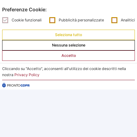
Orari Ufficio Impianti:
Preferenze Cookie:
Mattina:
Cookie funzionali
Pubblicità personalizzate
Analitici
lunedì e giovedì dalle 9:00 alle 12:00
Pomeriggio:
Seleziona tutto
da lunedì a giovedì dalle 15:00 alle 18:00
Nessuna selezione
Venerdì su appuntamento
Accetto
L’Ufficio Impianti si trova al C.s. Pertini con accesso da
Cliccando su "Accetto", acconsenti all'utilizzo dei cookie descritti nella
via Gubellini n.7 al primo piano, dopo la Segreteria.
nostra
Privacy Policy
2026