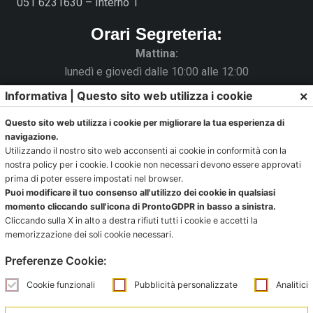
051 6231630 – Interno 1
Orari Segreteria:
Mattina:
lunedì e giovedì dalle 10:00 alle 12:00
×
Informativa | Questo sito web utilizza i cookie
Pomeriggio:
da lunedì a giovedì dalle 15:30 alle 18:00
Questo sito web utilizza i cookie per migliorare la tua esperienza di
navigazione.
Venerdì chiuso
Utilizzando il nostro sito web acconsenti ai cookie in conformità con la
nostra policy per i cookie. I cookie non necessari devono essere approvati
La Segreteria si trova al C.s. Pertini con accesso da via
prima di poter essere impostati nel browser.
Puoi modificare il tuo consenso all'utilizzo dei cookie in qualsiasi
Gubellini n.7 al primo piano.
momento cliccando sull'icona di ProntoGDPR in basso a sinistra.
Cliccando sulla X in alto a destra rifiuti tutti i cookie e accetti la
memorizzazione dei soli cookie necessari.
Ufficio impianti:
Preferenze Cookie:
impianti@pontevecchiobologna.it
Cookie funzionali
Pubblicità personalizzate
Analitici
051 6231630 – Interno 2