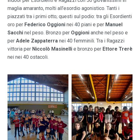
indoor per Esordienti e Ragazzi con 50 giovanissimi in
maglia amaranto, molti all’esordio agonistico. Tanti i
piazzati tra i primi otto; questi sul podio: tra gli Esordienti
oro per
Federico Oggioni
nei 40 piani e per
Manuel
Sacchi
nel peso. Bronzo per
Oggioni
anche nel peso e
per
Adele Zappaterra
nei 40 femminili. Tra i Ragazzi
vittoria per
Niccolò Masinelli
e bronzo per
Ettore Trerè
nei nei 40 ostacoli.