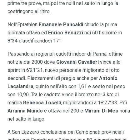
prime tre prove, ma poi tre nulli nel salto in lungo la
costringono al ritiro.
Nell’Eptathlon
Emanuele Pancaldi
chiude la prima
giornata ottavo ed
Enrico Benuzzi
nei 60 hs corre in
8″34 classificandosi 17°.
Passando ai regionali cadetti indoor di Parma, ottime
notizie dai 2000 dove
Giovanni Cavalieri
vince allo
sprint in 6’21″21, nuovo personale migliorato di otto
secondi. Piazzamenti di pregio anche per
Antonio
Lacalandra
, quinto nell’alto con 1,61 e sesto nel peso
con 10,90. Tra le cadette vince il bronzo nei 3 km di
marcia
Rebecca Toselli
, migliorandosi a 18’27″33. Poi
Arianna Mundo
è ottava nei 200 e
Miriam Di Meo
nona
nel salto in lungo.
A San Lazzaro conclusione dei Campionati provinciali