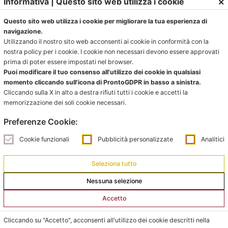
×
Informativa | Questo sito web utilizza i cookie
Gubellini n.7 al primo piano.
Questo sito web utilizza i cookie per migliorare la tua esperienza di
navigazione.
Utilizzando il nostro sito web acconsenti ai cookie in conformità con la
Ufficio impianti:
nostra policy per i cookie. I cookie non necessari devono essere approvati
prima di poter essere impostati nel browser.
impianti@pontevecchiobologna.it
Puoi modificare il tuo consenso all'utilizzo dei cookie in qualsiasi
051 6231630 – Interno 2
momento cliccando sull'icona di ProntoGDPR in basso a sinistra.
Cliccando sulla X in alto a destra rifiuti tutti i cookie e accetti la
Orari Ufficio Impianti:
memorizzazione dei soli cookie necessari.
Mattina:
Preferenze Cookie:
lunedì e giovedì dalle 9:00 alle 12:00
Cookie funzionali
Pubblicità personalizzate
Analitici
Pomeriggio:
da lunedì a giovedì dalle 15:00 alle 18:00
Seleziona tutto
Nessuna selezione
Venerdì su appuntamento
Accetto
L’Ufficio Impianti si trova al C.s. Pertini con accesso da
via Gubellini n.7 al primo piano, dopo la Segreteria.
Cliccando su "Accetto", acconsenti all'utilizzo dei cookie descritti nella