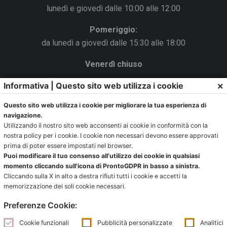
lunedì e giovedì dalle 10:00 alle 12:00
Pomeriggio:
da lunedì a giovedì dalle 15:30 alle 18:00
Venerdì chiuso
×
La Segreteria si trova al C.s. Pertini con accesso da via
Informativa | Questo sito web utilizza i cookie
Gubellini n.7 al primo piano.
Questo sito web utilizza i cookie per migliorare la tua esperienza di
navigazione.
Utilizzando il nostro sito web acconsenti ai cookie in conformità con la
nostra policy per i cookie. I cookie non necessari devono essere approvati
Ufficio impianti:
prima di poter essere impostati nel browser.
Puoi modificare il tuo consenso all'utilizzo dei cookie in qualsiasi
impianti@pontevecchiobologna.it
momento cliccando sull'icona di ProntoGDPR in basso a sinistra.
051 6231630 – Interno 2
Cliccando sulla X in alto a destra rifiuti tutti i cookie e accetti la
memorizzazione dei soli cookie necessari.
Orari Ufficio Impianti:
Preferenze Cookie:
Mattina:
lunedì e giovedì dalle 9:00 alle 12:00
Cookie funzionali
Pubblicità personalizzate
Analitici