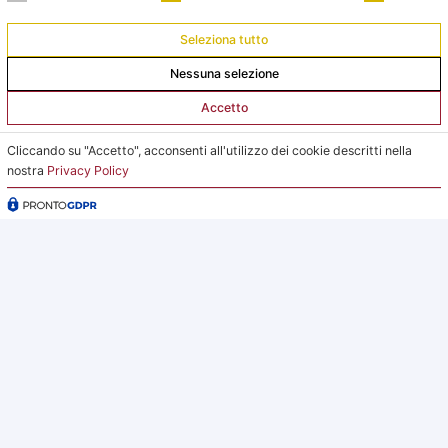
Pomeriggio:
Seleziona tutto
da lunedì a giovedì dalle 15:00 alle 18:00
Nessuna selezione
Venerdì su appuntamento
Accetto
L’Ufficio Impianti si trova al C.s. Pertini con accesso da
Cliccando su "Accetto", acconsenti all'utilizzo dei cookie descritti nella
via Gubellini n.7 al primo piano, dopo la Segreteria.
nostra
Privacy Policy
2026