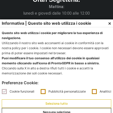
Mattina:
lunedì e giovedì dalle 10:00 alle 12:00
×
Informativa | Questo sito web utilizza i cookie
Pomeriggio:
da lunedì a giovedì dalle 15:30 alle 18:00
Questo sito web utilizza i cookie per migliorare la tua esperienza di
navigazione.
Venerdì chiuso
Utilizzando il nostro sito web acconsenti ai cookie in conformità con la
nostra policy per i cookie. I cookie non necessari devono essere approvati
La Segreteria si trova al C.s. Pertini con accesso da via
prima di poter essere impostati nel browser.
Gubellini n.7 al primo piano.
Puoi modificare il tuo consenso all'utilizzo dei cookie in qualsiasi
momento cliccando sull'icona di ProntoGDPR in basso a sinistra.
Cliccando sulla X in alto a destra rifiuti tutti i cookie e accetti la
memorizzazione dei soli cookie necessari.
Ufficio impianti:
Preferenze Cookie:
impianti@pontevecchiobologna.it
Cookie funzionali
Pubblicità personalizzate
Analitici
051 6231630 – Interno 2
Seleziona tutto
Orari Ufficio Impianti:
Mattina:
Nessuna selezione