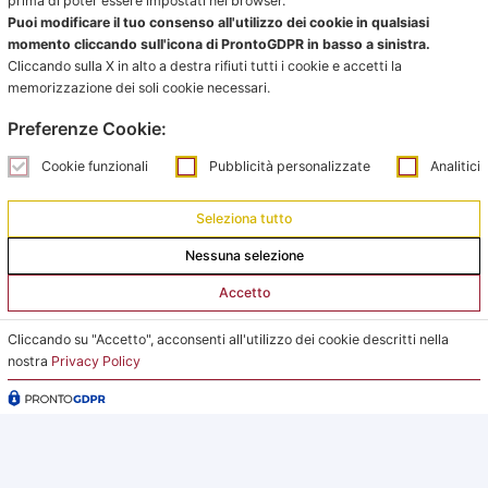
prima di poter essere impostati nel browser.
Ufficio impianti:
Puoi modificare il tuo consenso all'utilizzo dei cookie in qualsiasi
impianti@pontevecchiobologna.it
momento cliccando sull'icona di ProntoGDPR in basso a sinistra.
Cliccando sulla X in alto a destra rifiuti tutti i cookie e accetti la
051 6231630 – Interno 2
memorizzazione dei soli cookie necessari.
Orari Ufficio Impianti:
Preferenze Cookie:
Mattina:
Cookie funzionali
Pubblicità personalizzate
Analitici
lunedì e giovedì dalle 9:00 alle 12:00
Seleziona tutto
Pomeriggio:
da lunedì a giovedì dalle 15:00 alle 18:00
Nessuna selezione
Accetto
Venerdì su appuntamento
Cliccando su "Accetto", acconsenti all'utilizzo dei cookie descritti nella
L’Ufficio Impianti si trova al C.s. Pertini con accesso da
nostra
Privacy Policy
via Gubellini n.7 al primo piano, dopo la Segreteria.
2026