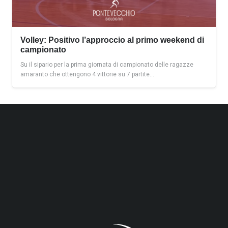
Volley: Positivo l’approccio al primo weekend di
campionato
Su il sipario per la prima giornata di campionato delle ragazze
amaranto che ottengono 4 vittorie su 7 partite…