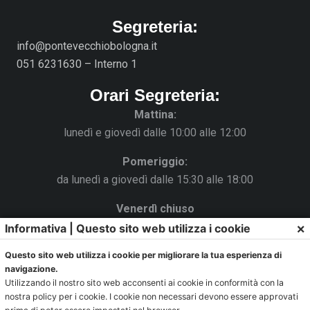
Segreteria:
info@pontevecchiobologna.it
051 6231630 – Interno 1
Orari Segreteria:
Mattina:
lunedì e giovedì dalle 10:00 alle 12:00
Pomeriggio:
da lunedì a giovedì dalle 15:30 alle 18:00
Venerdì chiuso
×
Informativa | Questo sito web utilizza i cookie
La Segreteria si trova al C.s. Pertini con accesso da via
Gubellini n.7 al primo piano.
Questo sito web utilizza i cookie per migliorare la tua esperienza di
navigazione.
Utilizzando il nostro sito web acconsenti ai cookie in conformità con la
nostra policy per i cookie. I cookie non necessari devono essere approvati