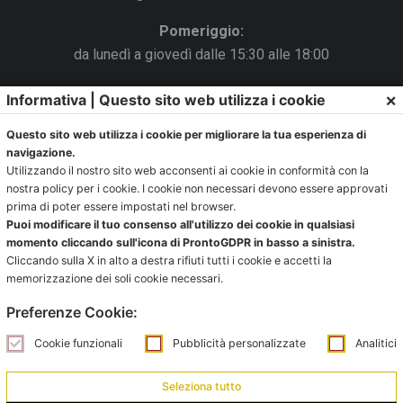
Pomeriggio:
da lunedì a giovedì dalle 15:30 alle 18:00
Venerdì chiuso
×
Informativa | Questo sito web utilizza i cookie
La Segreteria si trova al C.s. Pertini con accesso da via
Questo sito web utilizza i cookie per migliorare la tua esperienza di
Gubellini n.7 al primo piano.
navigazione.
Utilizzando il nostro sito web acconsenti ai cookie in conformità con la
nostra policy per i cookie. I cookie non necessari devono essere approvati
prima di poter essere impostati nel browser.
Puoi modificare il tuo consenso all'utilizzo dei cookie in qualsiasi
Ufficio impianti:
momento cliccando sull'icona di ProntoGDPR in basso a sinistra.
impianti@pontevecchiobologna.it
Cliccando sulla X in alto a destra rifiuti tutti i cookie e accetti la
memorizzazione dei soli cookie necessari.
051 6231630 – Interno 2
Preferenze Cookie:
Orari Ufficio Impianti:
Cookie funzionali
Pubblicità personalizzate
Analitici
Mattina:
lunedì e giovedì dalle 9:00 alle 12:00
Seleziona tutto