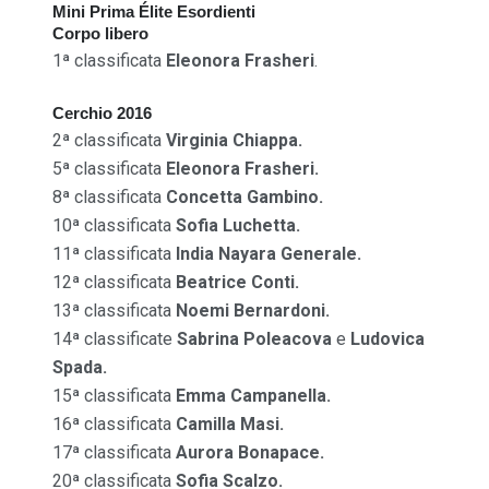
Mini Prima Élite Esordienti
Corpo libero
1ª classificata
Eleonora Frasheri
.
Cerchio 2016
2ª classificata
Virginia Chiappa.
5ª classificata
Eleonora Frasheri.
8ª classificata
Concetta Gambino.
10ª classificata
Sofia Luchetta.
11ª classificata
India Nayara Generale.
12ª classificata
Beatrice Conti.
13ª classificata
Noemi Bernardoni.
14ª classificate
Sabrina Poleacova
e
Ludovica
Spada.
15ª classificata
Emma Campanella.
16ª classificata
Camilla Masi.
17ª classificata
Aurora Bonapace.
20ª classificata
Sofia Scalzo.