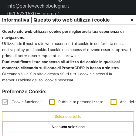
info@pontevecchiobologna.it
051 6231630 – Interno 1
×
Informativa | Questo sito web utilizza i cookie
Orari Segreteria:
Questo sito web utilizza i cookie per migliorare la tua esperienza di
Mattina:
navigazione.
lunedì e giovedì dalle 10:00 alle 12:00
Utilizzando il nostro sito web acconsenti ai cookie in conformità con la
nostra policy per i cookie. I cookie non necessari devono essere approvati
prima di poter essere impostati nel browser.
Pomeriggio:
Puoi modificare il tuo consenso all'utilizzo dei cookie in qualsiasi
da lunedì a giovedì dalle 15:30 alle 18:00
momento cliccando sull'icona di ProntoGDPR in basso a sinistra.
Cliccando sulla X in alto a destra rifiuti tutti i cookie e accetti la
Venerdì chiuso
memorizzazione dei soli cookie necessari.
La Segreteria si trova al C.s. Pertini con accesso da via
Preferenze Cookie:
Gubellini n.7 al primo piano.
Cookie funzionali
Pubblicità personalizzate
Analitici
Seleziona tutto
Ufficio impianti:
Nessuna selezione
impianti@pontevecchiobologna.it