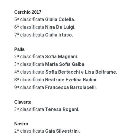
Cerchio 2017
5ª classificata
Giulia Colella.
6ª classificata
Nina De Luigi.
7ª classificata
Giulia Irtuso.
Palla
2ª classificata
Sofia Magnani.
3ª classificata
Maria Sofia Gaiba.
4ª classificate
Sofia Bertacchi
e
Lisa Beltrame.
8ª classificata
Beatrice Evelina Badini.
9ª classificata
Francesca Bartolacelli.
Clavette
3ª classificata
Teresa Rogani.
Nastro
2ª classificata
Gaia Silvestrini.