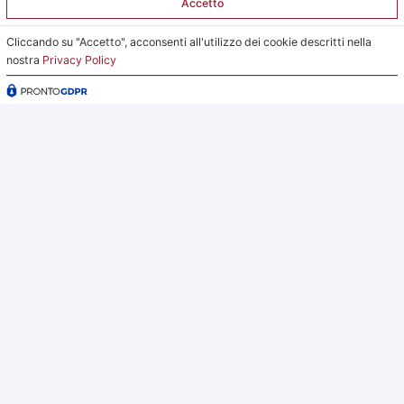
Accetto
051 6231630 – Interno 2
Cliccando su "Accetto", acconsenti all'utilizzo dei cookie descritti nella
Orari Ufficio Impianti:
nostra
Privacy Policy
Mattina:
lunedì e giovedì dalle 9:00 alle 12:00
Pomeriggio:
da lunedì a giovedì dalle 15:00 alle 18:00
Venerdì su appuntamento
L’Ufficio Impianti si trova al C.s. Pertini con accesso da
via Gubellini n.7 al primo piano, dopo la Segreteria.
2026