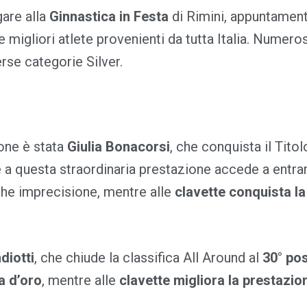
gare alla
Ginnastica in Festa
di Rimini, appuntament
migliori atlete provenienti da tutta Italia. Numerose 
rse categorie Silver.
one è stata
Giulia Bonacorsi
, che conquista il Titol
 a questa straordinaria prestazione accede a entramb
che imprecisione, mentre alle
clavette conquista l
diotti
, che chiude la classifica All Around al
30° po
a d’oro
, mentre alle
clavette migliora la prestazio