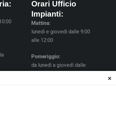
ria:
Orari Ufficio
Impianti:
 10:00
Mattina:
lunedì e giovedì dalle 9:00
alle 12:00
le
Pomeriggio:
da lunedì a giovedì dalle
15:00 alle 18:00
×
Venerdì su appuntamento
al C.s.
a via
L’Ufficio Impianti si trova al
piano.
C.s. Pertini con accesso da