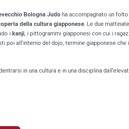
evecchio Bologna Judo
ha accompagnato un folto g
coperta della cultura giapponese
. Le due mattinate
ando i
kanji
, i pittogrammi giapponesi con cui i ragaz
i poi all’interno del dojo, termine giapponese che in
rarsi in una cultura e in una disciplina dall’elevati