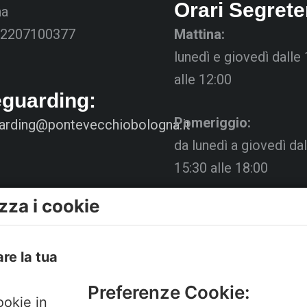
Orari Segrete
na
02207100377
Mattina:
lunedì e giovedì dalle
alle 12:00
eguarding:
Pomeriggio:
arding@pontevecchiobologna.it
da lunedì a giovedì dal
15:30 alle 18:00
zza i cookie
Venerdì chiuso
La Segreteria si trova 
are la tua
Pertini con accesso d
Preferenze Cookie:
Gubellini n.7 al primo 
ookie in