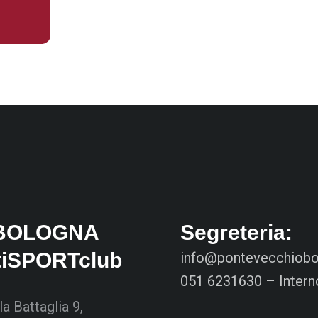
I
BOLOGNA
Segreteria:
tiSPORTclub
info@pontevecchiobol
051 6231630 – Intern
la Battaglia 9,