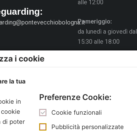
alle 12:00
eguarding:
Pomeriggio:
arding@pontevecchiobologna.it
da lunedì a giovedì dal
15:30 alle 18:00
zza i cookie
Venerdì chiuso
La Segreteria si trova 
are la tua
Pertini con accesso d
Preferenze Cookie:
Gubellini n.7 al primo 
ookie in
I cookie
Cookie funzionali
 di poter
Pubblicità personalizzate