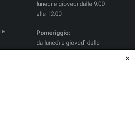
lunedì e giovedì dalle 9:00
alle 12:00
le
Pomeriggio:
da lunedì a giovedì dalle
15:00 alle 18:00
×
Venerdì su appuntamento
al C.s.
a via
L’Ufficio Impianti si trova al
piano.
C.s. Pertini con accesso da
via Gubellini n.7 al primo
piano, dopo la Segreteria.