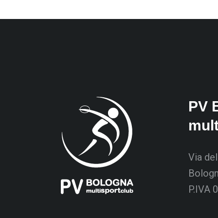
PV 
mul
Via del
Bolog
P.IVA 