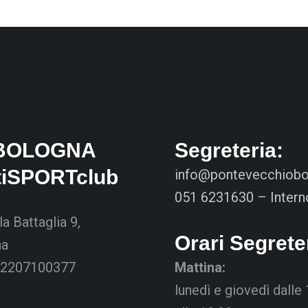
BOLOGNA
Segreteria:
tiSPORTclub
info@pontevecchiobol
051 6231630 – Intern
la Battaglia 9,
Orari Segrete
na
02207100377
Mattina:
lunedì e giovedì dalle