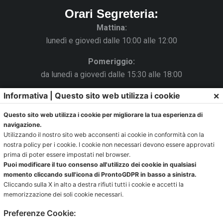
Orari Segreteria:
Mattina:
lunedì e giovedì dalle 10:00 alle 12:00
Pomeriggio:
da lunedì a giovedì dalle 15:30 alle 18:00
×
Informativa | Questo sito web utilizza i cookie
Venerdì chiuso
Questo sito web utilizza i cookie per migliorare la tua esperienza di
La Segreteria si trova al C.s. Pertini con accesso da via
navigazione.
Gubellini n.7 al primo piano.
Utilizzando il nostro sito web acconsenti ai cookie in conformità con la
nostra policy per i cookie. I cookie non necessari devono essere approvati
prima di poter essere impostati nel browser.
Puoi modificare il tuo consenso all'utilizzo dei cookie in qualsiasi
Ufficio impianti:
momento cliccando sull'icona di ProntoGDPR in basso a sinistra.
Cliccando sulla X in alto a destra rifiuti tutti i cookie e accetti la
impianti@pontevecchiobologna.it
memorizzazione dei soli cookie necessari.
051 6231630 – Interno 2
Preferenze Cookie:
Orari Ufficio Impianti: