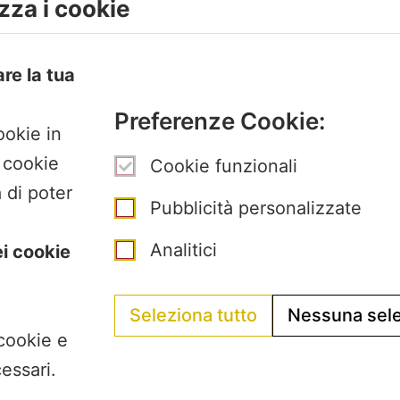
zza i cookie
Venerdì chiuso
La Segreteria si trova 
are la tua
Pertini con accesso d
Preferenze Cookie:
Gubellini n.7 al primo 
ookie in
I cookie
Cookie funzionali
 di poter
Pubblicità personalizzate
Analitici
ei cookie
Seleziona tutto
Nessuna sel
 cookie e
essari.