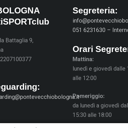
BOLOGNA
Segreteria:
tiSPORTclub
info@pontevecchiobol
051 6231630 – Intern
la Battaglia 9,
Orari Segrete
na
02207100377
Mattina:
lunedì e giovedì dalle
alle 12:00
eguarding:
Pomeriggio:
arding@pontevecchiobologna.it
da lunedì a giovedì dal
15:30 alle 18:00