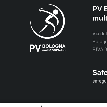
PV 
mul
Via del
Bolog
P.IVA 
Saf
safegu