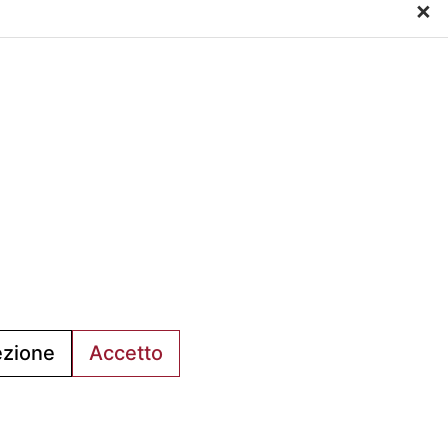
×
Venerdì su appuntamento
al C.s.
a via
L’Ufficio Impianti si trova al
piano.
C.s. Pertini con accesso da
via Gubellini n.7 al primo
piano, dopo la Segreteria.
ezione
Accetto