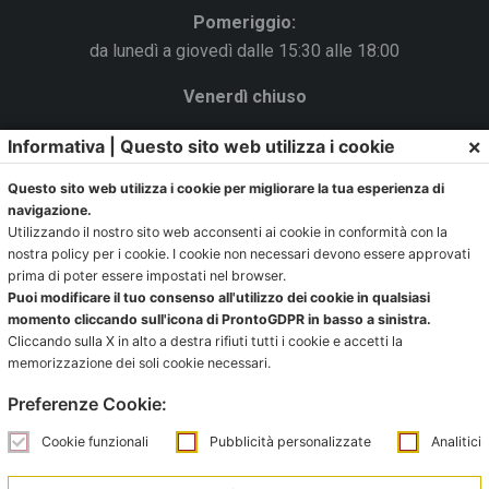
Pomeriggio:
da lunedì a giovedì dalle 15:30 alle 18:00
Venerdì chiuso
La Segreteria si trova al C.s. Pertini con accesso da via
×
Informativa | Questo sito web utilizza i cookie
Gubellini n.7 al primo piano.
Questo sito web utilizza i cookie per migliorare la tua esperienza di
navigazione.
Utilizzando il nostro sito web acconsenti ai cookie in conformità con la
nostra policy per i cookie. I cookie non necessari devono essere approvati
Ufficio impianti:
prima di poter essere impostati nel browser.
impianti@pontevecchiobologna.it
Puoi modificare il tuo consenso all'utilizzo dei cookie in qualsiasi
momento cliccando sull'icona di ProntoGDPR in basso a sinistra.
051 6231630 – Interno 2
Cliccando sulla X in alto a destra rifiuti tutti i cookie e accetti la
memorizzazione dei soli cookie necessari.
Orari Ufficio Impianti:
Preferenze Cookie:
Mattina:
lunedì e giovedì dalle 9:00 alle 12:00
Cookie funzionali
Pubblicità personalizzate
Analitici
Pomeriggio: