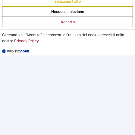
Seleziona tutto
da lunedì a giovedì dalle 15:00 alle 18:00
Nessuna selezione
Venerdì su appuntamento
Accetto
L’Ufficio Impianti si trova al C.s. Pertini con accesso da
Cliccando su "Accetto", acconsenti all'utilizzo dei cookie descritti nella
via Gubellini n.7 al primo piano, dopo la Segreteria.
nostra
Privacy Policy
2026