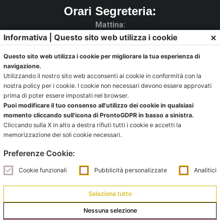
Orari Segreteria:
Mattina:
×
Informativa | Questo sito web utilizza i cookie
lunedì e giovedì dalle 10:00 alle 12:00
Questo sito web utilizza i cookie per migliorare la tua esperienza di
Pomeriggio:
navigazione.
da lunedì a giovedì dalle 15:30 alle 18:00
Utilizzando il nostro sito web acconsenti ai cookie in conformità con la
nostra policy per i cookie. I cookie non necessari devono essere approvati
Venerdì chiuso
prima di poter essere impostati nel browser.
Puoi modificare il tuo consenso all'utilizzo dei cookie in qualsiasi
La Segreteria si trova al C.s. Pertini con accesso da via
momento cliccando sull'icona di ProntoGDPR in basso a sinistra.
Gubellini n.7 al primo piano.
Cliccando sulla X in alto a destra rifiuti tutti i cookie e accetti la
memorizzazione dei soli cookie necessari.
Preferenze Cookie:
Ufficio impianti:
Cookie funzionali
Pubblicità personalizzate
Analitici
impianti@pontevecchiobologna.it
051 6231630 – Interno 2
Seleziona tutto
Nessuna selezione
Orari Ufficio Impianti: