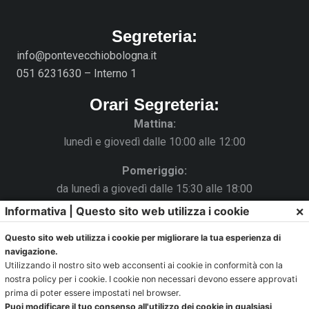
Segreteria:
info@pontevecchiobologna.it
051 6231630 – Interno 1
Orari Segreteria:
Mattina:
lunedì e giovedì dalle 10:00 alle 12:00
Pomeriggio:
da lunedì a giovedì dalle 15:30 alle 18:00
×
Informativa | Questo sito web utilizza i cookie
Venerdì chiuso
Questo sito web utilizza i cookie per migliorare la tua esperienza di
La Segreteria si trova al C.s. Pertini con accesso da via
navigazione.
Gubellini n.7 al primo piano.
Utilizzando il nostro sito web acconsenti ai cookie in conformità con la
nostra policy per i cookie. I cookie non necessari devono essere approvati
prima di poter essere impostati nel browser.
Puoi modificare il tuo consenso all'utilizzo dei cookie in qualsiasi