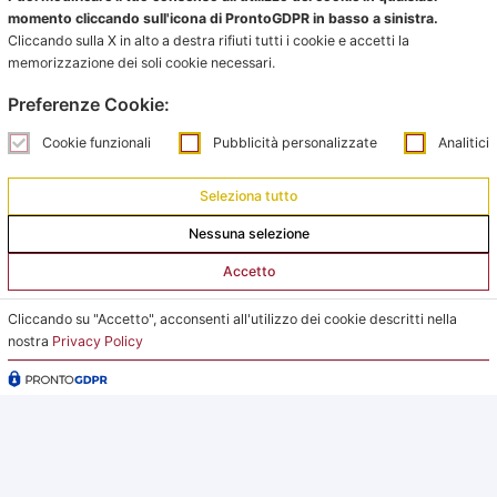
momento cliccando sull'icona di ProntoGDPR in basso a sinistra.
Ufficio impianti:
Cliccando sulla X in alto a destra rifiuti tutti i cookie e accetti la
impianti@pontevecchiobologna.it
memorizzazione dei soli cookie necessari.
051 6231630 – Interno 2
Preferenze Cookie:
Orari Ufficio Impianti:
Cookie funzionali
Pubblicità personalizzate
Analitici
Mattina:
lunedì e giovedì dalle 9:00 alle 12:00
Seleziona tutto
Nessuna selezione
Pomeriggio:
da lunedì a giovedì dalle 15:00 alle 18:00
Accetto
Venerdì su appuntamento
Cliccando su "Accetto", acconsenti all'utilizzo dei cookie descritti nella
nostra
Privacy Policy
L’Ufficio Impianti si trova al C.s. Pertini con accesso da
via Gubellini n.7 al primo piano, dopo la Segreteria.