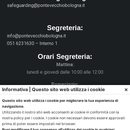
safeguarding@pontevecchiobologna.it
Segreteria:
info@pontevecchiobologna.it
051 6231630 – Interno 1
Orari Segreteria:
Mattina:
lunedì e giovedì dalle 10:00 alle 12:00
Pomeriggio:
×
Informativa | Questo sito web utilizza i cookie
da lunedì a giovedì dalle 15:30 alle 18:00
Questo sito web utilizza i cookie per migliorare la tua esperienza di
Venerdì chiuso
navigazione.
Utilizzando il nostro sito web acconsenti ai cookie in conformità con la
La Segreteria si trova al C.s. Pertini con accesso da via
nostra policy per i cookie. I cookie non necessari devono essere approvati
Gubellini n.7 al primo piano.
prima di poter essere impostati nel browser.
Puoi modificare il tuo consenso all'utilizzo dei cookie in qualsiasi