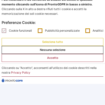
momento cliccando sull'icona di ProntoGDPR in basso a sinistra.
Cliccando sulla X in alto a destra rifiuti tutti i cookie e accetti la
memorizzazione dei soli cookie necessari.
Ufficio impianti:
impianti@pontevecchiobologna.it
Preferenze Cookie:
051 6231630 – Interno 2
Cookie funzionali
Pubblicità personalizzate
Analitici
Orari Ufficio Impianti:
Seleziona tutto
Mattina:
Nessuna selezione
lunedì e giovedì dalle 9:00 alle 12:00
Accetto
Pomeriggio:
da lunedì a giovedì dalle 15:00 alle 18:00
Cliccando su "Accetto", acconsenti all'utilizzo dei cookie descritti nella
nostra
Privacy Policy
Venerdì su appuntamento
L’Ufficio Impianti si trova al C.s. Pertini con accesso da
via Gubellini n.7 al primo piano, dopo la Segreteria.