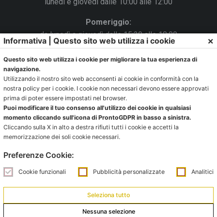
lunedì e giovedì dalle 10:00 alle 12:00
Pomeriggio:
da lunedì a giovedì dalle 15:30 alle 18:00
×
Informativa | Questo sito web utilizza i cookie
Venerdì chiuso
Questo sito web utilizza i cookie per migliorare la tua esperienza di
navigazione.
La Segreteria si trova al C.s. Pertini con accesso da via
Utilizzando il nostro sito web acconsenti ai cookie in conformità con la
Gubellini n.7 al primo piano.
nostra policy per i cookie. I cookie non necessari devono essere approvati
prima di poter essere impostati nel browser.
Puoi modificare il tuo consenso all'utilizzo dei cookie in qualsiasi
momento cliccando sull'icona di ProntoGDPR in basso a sinistra.
Cliccando sulla X in alto a destra rifiuti tutti i cookie e accetti la
Ufficio impianti:
memorizzazione dei soli cookie necessari.
impianti@pontevecchiobologna.it
Preferenze Cookie:
051 6231630 – Interno 2
Cookie funzionali
Pubblicità personalizzate
Analitici
Orari Ufficio Impianti:
Mattina:
Seleziona tutto
lunedì e giovedì dalle 9:00 alle 12:00
Nessuna selezione