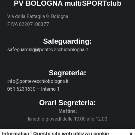
PV BOLOGNA multiSPORTclub
Via della Battaglia 9, Bologna
P.IVA 02207100377
Safeguarding:
safeguarding@pontevecchiobologna.it
Segreteria:
info@pontevecchiobologna.it
051 6231630 – Interno 1
Orari Segreteria:
Mattina:
lunedì e giovedì dalle 10:00 alle 12:00
Pomeriggio:
×
Informativa | Questo sito web utilizza i cookie