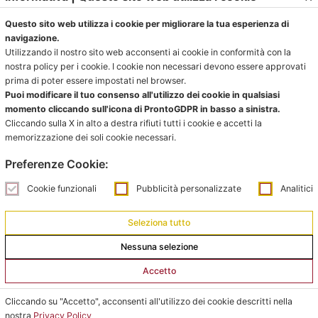
da lunedì a giovedì dalle 15:30 alle 18:00
Questo sito web utilizza i cookie per migliorare la tua esperienza di
navigazione.
Venerdì chiuso
Utilizzando il nostro sito web acconsenti ai cookie in conformità con la
nostra policy per i cookie. I cookie non necessari devono essere approvati
La Segreteria si trova al C.s. Pertini con accesso da via
prima di poter essere impostati nel browser.
Gubellini n.7 al primo piano.
Puoi modificare il tuo consenso all'utilizzo dei cookie in qualsiasi
momento cliccando sull'icona di ProntoGDPR in basso a sinistra.
Cliccando sulla X in alto a destra rifiuti tutti i cookie e accetti la
memorizzazione dei soli cookie necessari.
Ufficio impianti:
Preferenze Cookie:
impianti@pontevecchiobologna.it
051 6231630 – Interno 2
Cookie funzionali
Pubblicità personalizzate
Analitici
Orari Ufficio Impianti:
Seleziona tutto
Mattina:
Nessuna selezione
lunedì e giovedì dalle 9:00 alle 12:00
Accetto
Pomeriggio:
Cliccando su "Accetto", acconsenti all'utilizzo dei cookie descritti nella
da lunedì a giovedì dalle 15:00 alle 18:00
nostra
Privacy Policy