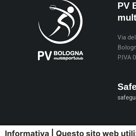
PV 
mul
Via del
Bolog
P.IVA 
Saf
safegu
Informativa | Questo sito web utili