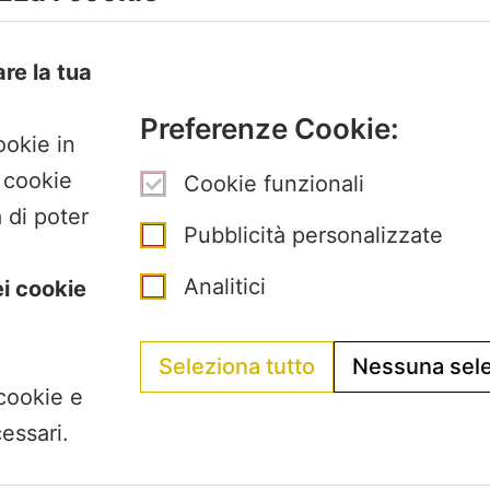
La Segreteria si trova 
are la tua
Pertini con accesso d
Preferenze Cookie:
Gubellini n.7 al primo 
ookie in
I cookie
Cookie funzionali
 di poter
Pubblicità personalizzate
Analitici
ei cookie
Seleziona tutto
Nessuna sel
 cookie e
essari.