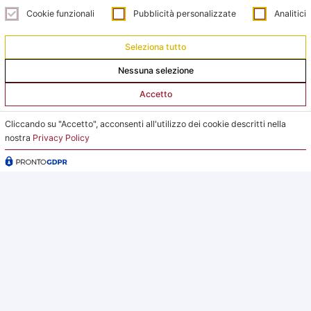
Orari Ufficio Impianti:
Cookie funzionali
Pubblicità personalizzate
Analitici
Mattina:
lunedì e giovedì dalle 9:00 alle 12:00
Seleziona tutto
Pomeriggio:
Nessuna selezione
da lunedì a giovedì dalle 15:00 alle 18:00
Accetto
Venerdì su appuntamento
Cliccando su "Accetto", acconsenti all'utilizzo dei cookie descritti nella
nostra
Privacy Policy
L’Ufficio Impianti si trova al C.s. Pertini con accesso da
via Gubellini n.7 al primo piano, dopo la Segreteria.
2026