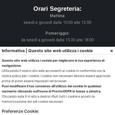
Orari Segreteria:
Mattina:
lunedì e giovedì dalle 10:00 alle 12:00
Pomeriggio:
da lunedì a giovedì dalle 15:30 alle 18:00
×
Informativa | Questo sito web utilizza i cookie
Venerdì chiuso
Questo sito web utilizza i cookie per migliorare la tua esperienza di
La Segreteria si trova al C.s. Pertini con accesso da via
navigazione.
Gubellini n.7 al primo piano.
Utilizzando il nostro sito web acconsenti ai cookie in conformità con la
nostra policy per i cookie. I cookie non necessari devono essere approvati
prima di poter essere impostati nel browser.
Puoi modificare il tuo consenso all'utilizzo dei cookie in qualsiasi
Ufficio impianti:
momento cliccando sull'icona di ProntoGDPR in basso a sinistra.
Cliccando sulla X in alto a destra rifiuti tutti i cookie e accetti la
impianti@pontevecchiobologna.it
memorizzazione dei soli cookie necessari.
051 6231630 – Interno 2
Preferenze Cookie: