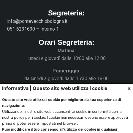
Segreteria:
info@pontevecchiobologna.it
051 6231630 – Interno 1
Orari Segreteria:
Mattina:
lunedì e giovedì dalle 10:00 alle 12:00
Pomeriggio:
da lunedì a giovedì dalle 15:30 alle 18:00
×
Informativa | Questo sito web utilizza i cookie
Venerdì chiuso
Questo sito web utilizza i cookie per migliorare la tua esperienza di
La Segreteria si trova al C.s. Pertini con accesso da via
navigazione.
Gubellini n.7 al primo piano.
Utilizzando il nostro sito web acconsenti ai cookie in conformità con la
nostra policy per i cookie. I cookie non necessari devono essere approvati
prima di poter essere impostati nel browser.
Puoi modificare il tuo consenso all'utilizzo dei cookie in qualsiasi