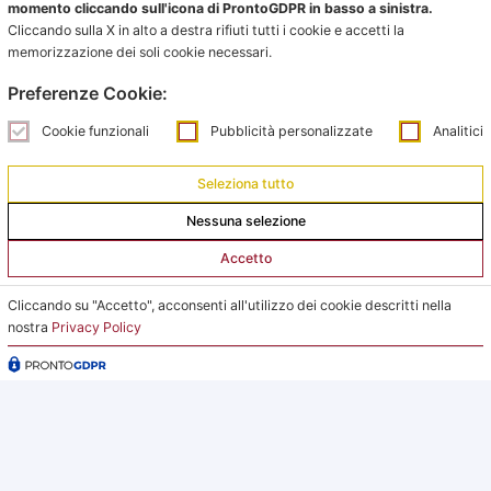
momento cliccando sull'icona di ProntoGDPR in basso a sinistra.
Ufficio impianti:
Cliccando sulla X in alto a destra rifiuti tutti i cookie e accetti la
impianti@pontevecchiobologna.it
memorizzazione dei soli cookie necessari.
051 6231630 – Interno 2
Preferenze Cookie:
Orari Ufficio Impianti:
Cookie funzionali
Pubblicità personalizzate
Analitici
Mattina:
lunedì e giovedì dalle 9:00 alle 12:00
Seleziona tutto
Nessuna selezione
Pomeriggio:
da lunedì a giovedì dalle 15:00 alle 18:00
Accetto
Venerdì su appuntamento
Cliccando su "Accetto", acconsenti all'utilizzo dei cookie descritti nella
nostra
Privacy Policy
L’Ufficio Impianti si trova al C.s. Pertini con accesso da
via Gubellini n.7 al primo piano, dopo la Segreteria.
2026