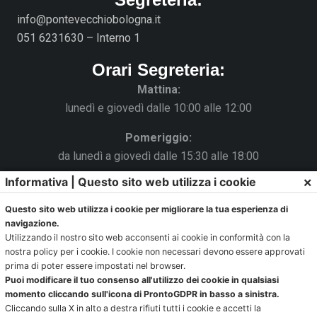
info@pontevecchiobologna.it
051 6231630 – Interno 1
Orari Segreteria:
Mattina:
lunedì e giovedì dalle 10:00 alle 12:00
Pomeriggio:
da lunedì a giovedì dalle 15:30 alle 18:00
×
Informativa | Questo sito web utilizza i cookie
Venerdì chiuso
Questo sito web utilizza i cookie per migliorare la tua esperienza di
La Segreteria si trova al C.s. Pertini con accesso da via
navigazione.
Gubellini n.7 al primo piano.
Utilizzando il nostro sito web acconsenti ai cookie in conformità con la
nostra policy per i cookie. I cookie non necessari devono essere approvati
prima di poter essere impostati nel browser.
Puoi modificare il tuo consenso all'utilizzo dei cookie in qualsiasi
Ufficio impianti:
momento cliccando sull'icona di ProntoGDPR in basso a sinistra.
Cliccando sulla X in alto a destra rifiuti tutti i cookie e accetti la
impianti@pontevecchiobologna.it