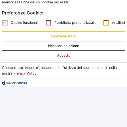
memorizzazione dei soli cookie necessari.
051 6231630 – Interno 2
Preferenze Cookie:
Orari Ufficio Impianti:
Cookie funzionali
Pubblicità personalizzate
Analitici
Mattina:
lunedì e giovedì dalle 9:00 alle 12:00
Seleziona tutto
Nessuna selezione
Pomeriggio:
da lunedì a giovedì dalle 15:00 alle 18:00
Accetto
Venerdì su appuntamento
Cliccando su "Accetto", acconsenti all'utilizzo dei cookie descritti nella
nostra
Privacy Policy
L’Ufficio Impianti si trova al C.s. Pertini con accesso da
via Gubellini n.7 al primo piano, dopo la Segreteria.
2026